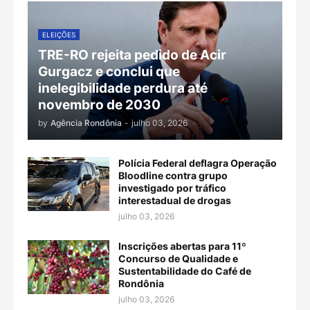
ELEIÇÕES
TRE-RO rejeita pedido de Acir
Gurgacz e conclui que
inelegibilidade perdura até
novembro de 2030
by
Agência Rondônia
-
julho 03, 2026
Polícia Federal deflagra Operação
Bloodline contra grupo
investigado por tráfico
interestadual de drogas
julho 03, 2026
Inscrições abertas para 11º
Concurso de Qualidade e
Sustentabilidade do Café de
Rondônia
julho 03, 2026