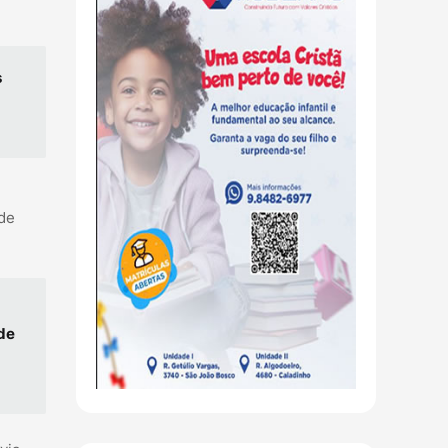
s
úde
úde