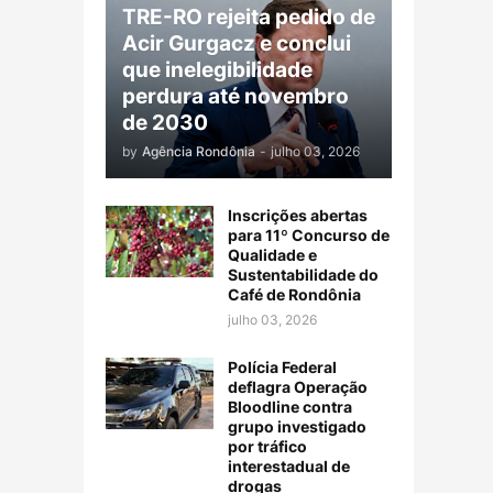
TRE-RO rejeita pedido de
Acir Gurgacz e conclui
que inelegibilidade
perdura até novembro
de 2030
by
Agência Rondônia
-
julho 03, 2026
Inscrições abertas
para 11º Concurso de
Qualidade e
Sustentabilidade do
Café de Rondônia
julho 03, 2026
Polícia Federal
deflagra Operação
Bloodline contra
grupo investigado
por tráfico
interestadual de
drogas