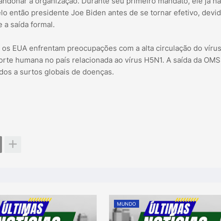
andonar a organização. Durante seu primeiro mandato, ele já ha
lo então presidente Joe Biden antes de se tornar efetivo, devid
 a saída formal.
 os EUA enfrentam preocupações com a alta circulação do vírus
morte humana no país relacionada ao vírus H5N1. A saída da OM
dos a surtos globais de doenças.
MUNDO