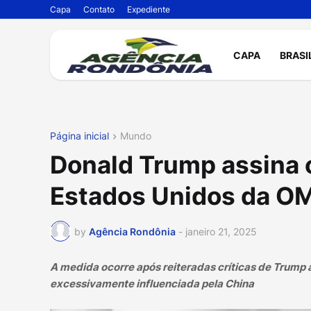
Capa
Contato
Expediente
CAPA
BRASI
Página inicial
Mundo
Donald Trump assina o
Estados Unidos da O
by
Agência Rondônia
-
janeiro 21, 2025
A medida ocorre após reiteradas críticas de Trump 
excessivamente influenciada pela China