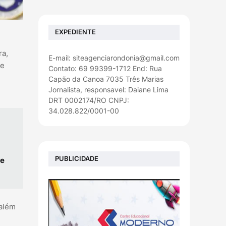
EXPEDIENTE
ra,
E-mail: siteagenciarondonia@gmail.com
re
Contato: 69 99399-1712 End: Rua
Capão da Canoa 7035 Três Marias
Jornalista, responsavel: Daiane Lima
DRT 0002174/RO CNPJ:
34.028.822/0001-00
PUBLICIDADE
te
 além