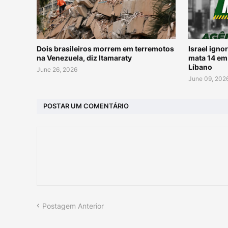
Dois brasileiros morrem em terremotos
Israel igno
na Venezuela, diz Itamaraty
mata 14 em
Líbano
June 26, 2026
June 09, 202
POSTAR UM COMENTÁRIO
Postagem Anterior