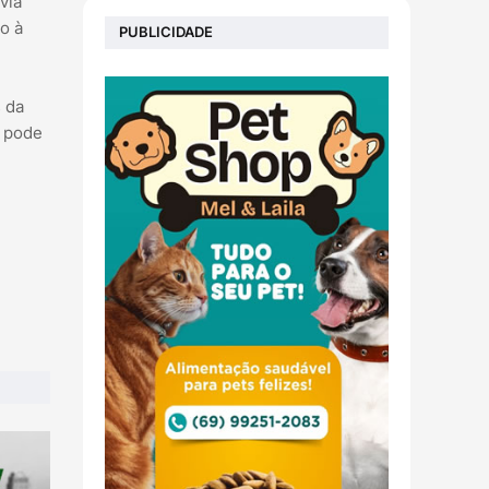
via
o à
PUBLICIDADE
 da
S pode