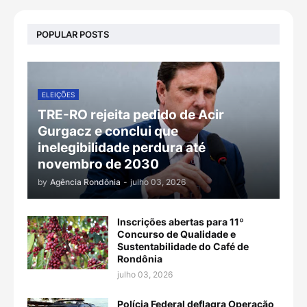
POPULAR POSTS
ELEIÇÕES
TRE-RO rejeita pedido de Acir
Gurgacz e conclui que
inelegibilidade perdura até
novembro de 2030
by
Agência Rondônia
-
julho 03, 2026
Inscrições abertas para 11º
Concurso de Qualidade e
Sustentabilidade do Café de
Rondônia
julho 03, 2026
Polícia Federal deflagra Operação