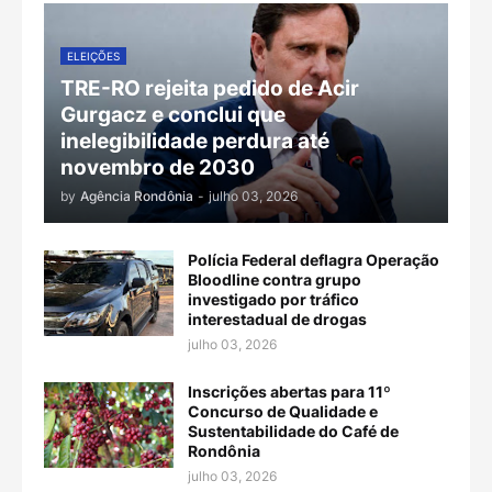
ELEIÇÕES
TRE-RO rejeita pedido de Acir
Gurgacz e conclui que
inelegibilidade perdura até
novembro de 2030
by
Agência Rondônia
-
julho 03, 2026
Polícia Federal deflagra Operação
Bloodline contra grupo
investigado por tráfico
interestadual de drogas
julho 03, 2026
Inscrições abertas para 11º
Concurso de Qualidade e
Sustentabilidade do Café de
Rondônia
julho 03, 2026