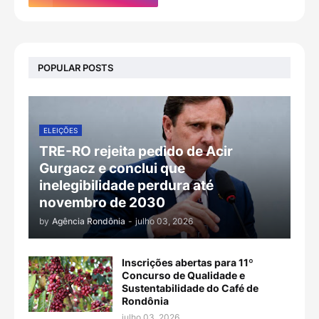
POPULAR POSTS
ELEIÇÕES
TRE-RO rejeita pedido de Acir
Gurgacz e conclui que
inelegibilidade perdura até
novembro de 2030
by
Agência Rondônia
-
julho 03, 2026
Inscrições abertas para 11º
Concurso de Qualidade e
Sustentabilidade do Café de
Rondônia
julho 03, 2026