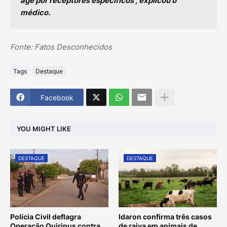
age por receptores específicos”, explicou o
médico.
Fonte: Fatos Desconhecidos
Tags
Destaque
Facebook
YOU MIGHT LIKE
DESTAQUE
DESTAQUE
Polícia Civil deflagra
Idaron confirma três casos
Operação Quirinus contra
de raiva em animais de