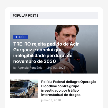
POPULAR POSTS
ELEIÇÕES
TRE-RO rejeita pedido de Acir
Gurgacz e conclui que
inelegibilidade perdura até
novembro de 2030
by
Agência Rondônia
-
julho 03, 2026
Polícia Federal deflagra Operação
Bloodline contra grupo
investigado por tráfico
interestadual de drogas
julho 03, 2026