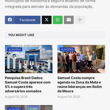
municípios de Rondônia e seguirá atuando de forma
integrada para atender às demandas da população.
Facebook
YOU MIGHT LIKE
ELEIÇÕES
ELEIÇÕES
Pesquisa Brasil Dados:
Samuel Costa cumpre
Samuel Costa aparece com
agenda na Zona da Mata e
5% e supera três
reúne lideranças em Rolim
adversários somados
de Moura
August 09, 2026
August 09, 2026
ELEIÇÕES