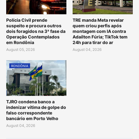
Polícia Civil prende
TRE manda Meta revelar
suspeito e procura outros
quem criou perfis após
dois foragidos na 3ª fase da
montagem com IA contra
Operação Contemplados
Adaílton Fúria; TikTok tem
em Rondônia
24h para tirar do ar
August 05, 2026
August 04, 2026
RONDÔNIA
TJRO condena banco a
indenizar vítima de golpe do
falso correspondente
bancário em Porto Velho
August 04, 2026