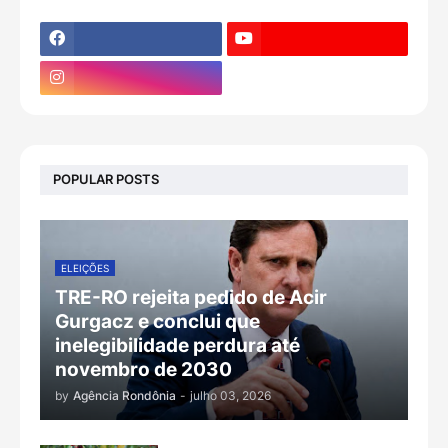
POPULAR POSTS
ELEIÇÕES
TRE-RO rejeita pedido de Acir
Gurgacz e conclui que
inelegibilidade perdura até
novembro de 2030
by
Agência Rondônia
-
julho 03, 2026