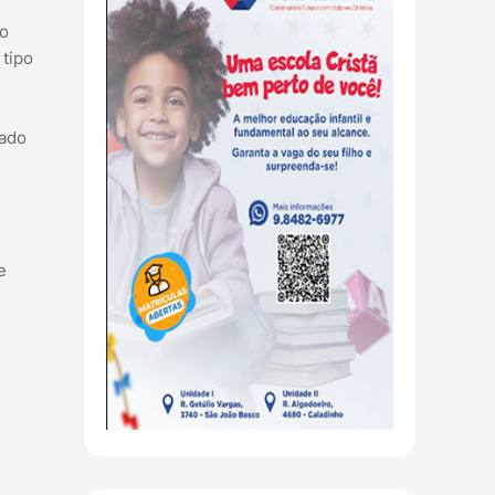
do
 tipo
rado
e