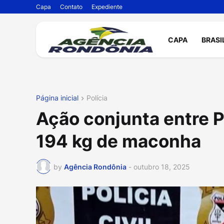
Capa
Contato
Expediente
CAPA
BRASI
Página inicial
Polícia
Ação conjunta entre P
194 kg de maconha
by
Agência Rondônia
-
outubro 18, 2025