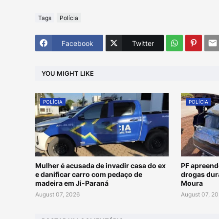
Tags
Polícia
Facebook
Twitter
YOU MIGHT LIKE
POLÍCIA
POLÍCIA
Mulher é acusada de invadir casa do ex
PF apreend
e danificar carro com pedaço de
drogas dur
madeira em Ji-Paraná
Moura
August 07, 2026
August 07, 2