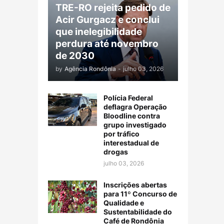
TRE-RO rejeita pedido de
Acir Gurgacz e conclui
que inelegibilidade
perdura até novembro
de 2030
by
Agência Rondônia
-
julho 03, 2026
Polícia Federal
deflagra Operação
Bloodline contra
grupo investigado
por tráfico
interestadual de
drogas
julho 03, 2026
Inscrições abertas
para 11º Concurso de
Qualidade e
Sustentabilidade do
Café de Rondônia