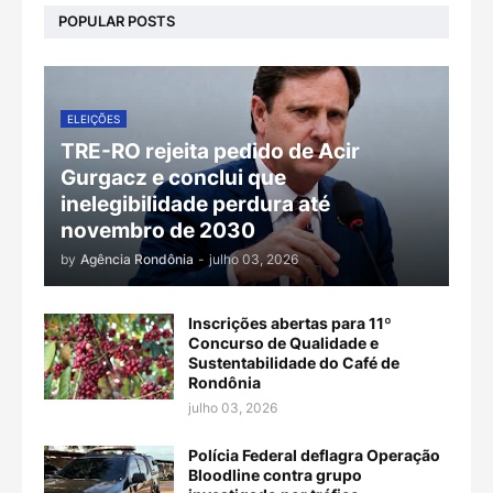
POPULAR POSTS
ELEIÇÕES
TRE-RO rejeita pedido de Acir
Gurgacz e conclui que
inelegibilidade perdura até
novembro de 2030
by
Agência Rondônia
-
julho 03, 2026
Inscrições abertas para 11º
Concurso de Qualidade e
Sustentabilidade do Café de
Rondônia
julho 03, 2026
Polícia Federal deflagra Operação
Bloodline contra grupo