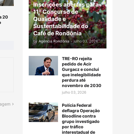
Inscrições abertas para
11º Concurso de
a 20
Qualidade e
o
Sustentabilidade do
Café de Rondônia
by
Agência Rondônia
-
julho 03, 2026
TRE-RO rejeita
pedido de Acir
Gurgacz e conclui
que inelegibilidade
perdura até
novembro de 2030
julho 03, 2026
tagem
Polícia Federal
deflagra Operação
Bloodline contra
grupo investigado
por tráfico
interestadual de