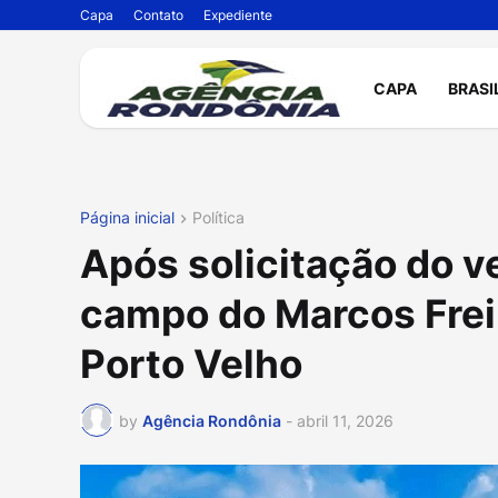
Capa
Contato
Expediente
CAPA
BRASI
Página inicial
Política
Após solicitação do v
campo do Marcos Frei
Porto Velho
by
Agência Rondônia
-
abril 11, 2026