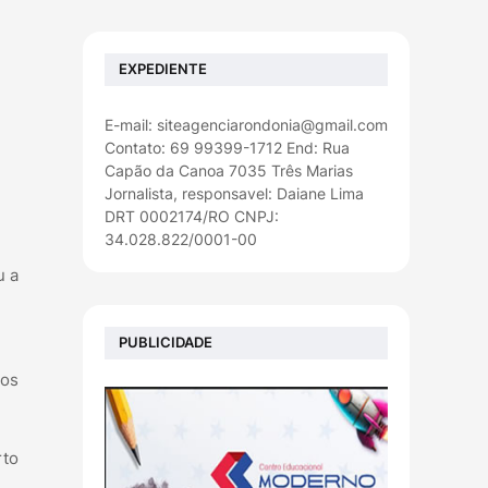
EXPEDIENTE
E-mail: siteagenciarondonia@gmail.com
Contato: 69 99399-1712 End: Rua
Capão da Canoa 7035 Três Marias
Jornalista, responsavel: Daiane Lima
DRT 0002174/RO CNPJ:
34.028.822/0001-00
u a
PUBLICIDADE
ços
rto