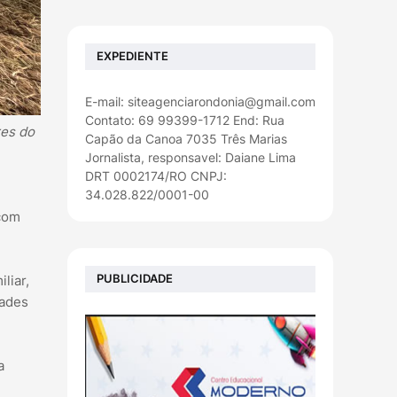
EXPEDIENTE
E-mail: siteagenciarondonia@gmail.com
Contato: 69 99399-1712 End: Rua
res do
Capão da Canoa 7035 Três Marias
Jornalista, responsavel: Daiane Lima
DRT 0002174/RO CNPJ:
34.028.822/0001-00
 com
PUBLICIDADE
liar,
dades
a