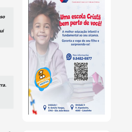
sso
ui
ra.