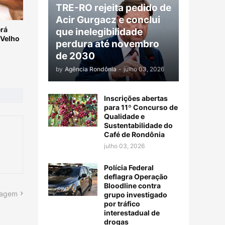
TRE-RO rejeita pedido de
Acir Gurgacz e conclui
rá
que inelegibilidade
 Velho
perdura até novembro
de 2030
by
Agência Rondônia
-
julho 03, 2026
Inscrições abertas
para 11º Concurso de
Qualidade e
Sustentabilidade do
Café de Rondônia
julho 03, 2026
Polícia Federal
deflagra Operação
Bloodline contra
tagem
grupo investigado
por tráfico
interestadual de
drogas