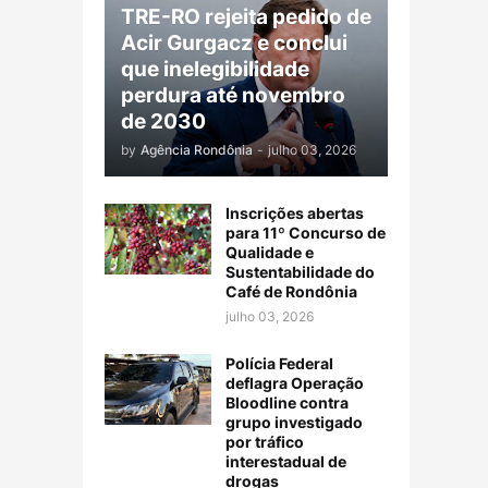
TRE-RO rejeita pedido de
Acir Gurgacz e conclui
que inelegibilidade
perdura até novembro
de 2030
by
Agência Rondônia
-
julho 03, 2026
Inscrições abertas
para 11º Concurso de
Qualidade e
Sustentabilidade do
Café de Rondônia
julho 03, 2026
Polícia Federal
deflagra Operação
Bloodline contra
grupo investigado
por tráfico
interestadual de
drogas