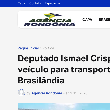
Capa
Contato
Expediente
CAPA
BRASI
Página inicial
Política
Deputado Ismael Cris
veículo para transpor
Brasilândia
by
Agência Rondônia
-
abril 15, 2026