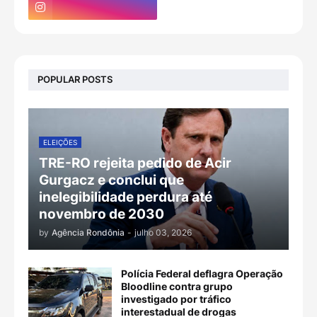
POPULAR POSTS
ELEIÇÕES
TRE-RO rejeita pedido de Acir
Gurgacz e conclui que
inelegibilidade perdura até
novembro de 2030
by
Agência Rondônia
-
julho 03, 2026
Polícia Federal deflagra Operação
Bloodline contra grupo
investigado por tráfico
interestadual de drogas