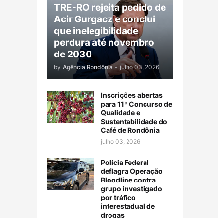
TRE-RO rejeita pedido de
Acir Gurgacz e conclui
que inelegibilidade
perdura até novembro
de 2030
by
Agência Rondônia
-
julho 03, 2026
Inscrições abertas
para 11º Concurso de
Qualidade e
Sustentabilidade do
Café de Rondônia
julho 03, 2026
Polícia Federal
deflagra Operação
Bloodline contra
grupo investigado
por tráfico
interestadual de
drogas