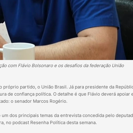
ção com Flávio Bolsonaro e os desafios da federação União
róprio partido, o União Brasil. Já para presidente da Repúblic
gura de confiança política. O detalhe é que Flávio deverá apoiar
tado: o senador Marcos Rogério.
é um dos principais temas da entrevista concedida pelo deputa
ira, no podcast Resenha Política desta semana.