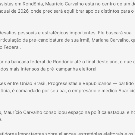
sistas em Rondônia, Maurício Carvalho está no centro de um d
dual de 2026, onde precisará equilibrar apoios distintos para o
esafios pessoais e estratégicos importantes. Ele buscará sua
rticulação da pré-candidatura de sua irmã, Mariana Carvalho, q
o Federal.
 da bancada federal de Rondônia até o final deste ano, o que 
dos mais intensos da pré-campanha eleitoral.
ses entre União Brasil, Progressistas e Republicanos — partido
dônia, é comandado por seu pai, o empresário e médico Aparíci
, Maurício Carvalho consolidou espaço na política estadual e h
.
tidores importantes sobre alianças, estratégias eleitorais e o