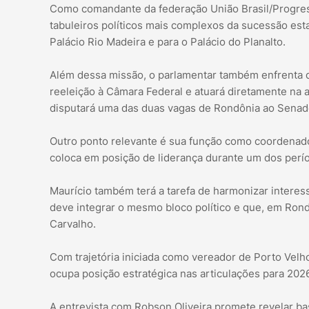
Como comandante da federação União Brasil/Progres
tabuleiros políticos mais complexos da sucessão esta
Palácio Rio Madeira e para o Palácio do Planalto.
Além dessa missão, o parlamentar também enfrenta d
reeleição à Câmara Federal e atuará diretamente na a
disputará uma das duas vagas de Rondônia ao Senad
Outro ponto relevante é sua função como coordenador
coloca em posição de liderança durante um dos perío
Maurício também terá a tarefa de harmonizar interes
deve integrar o mesmo bloco político e que, em Ron
Carvalho.
Com trajetória iniciada como vereador de Porto Velho
ocupa posição estratégica nas articulações para 2026
A entrevista com Robson Oliveira promete revelar bas