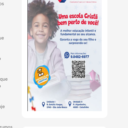
os
ue
o
 que
o
oje
s rumos