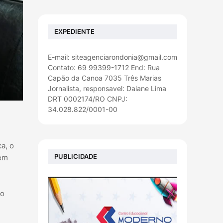
EXPEDIENTE
E-mail: siteagenciarondonia@gmail.com
Contato: 69 99399-1712 End: Rua
Capão da Canoa 7035 Três Marias
Jornalista, responsavel: Daiane Lima
DRT 0002174/RO CNPJ:
34.028.822/0001-00
a, o
PUBLICIDADE
 em
do