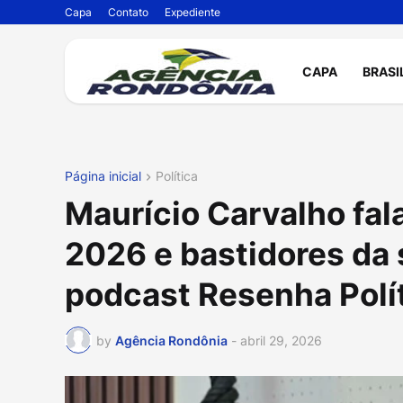
Capa
Contato
Expediente
CAPA
BRASI
Página inicial
Política
Maurício Carvalho fala
2026 e bastidores da
podcast Resenha Polí
by
Agência Rondônia
-
abril 29, 2026