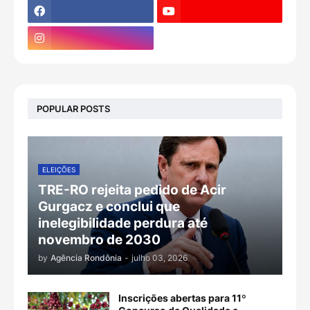
POPULAR POSTS
ELEIÇÕES
TRE-RO rejeita pedido de Acir
Gurgacz e conclui que
inelegibilidade perdura até
novembro de 2030
by
Agência Rondônia
-
julho 03, 2026
Inscrições abertas para 11º