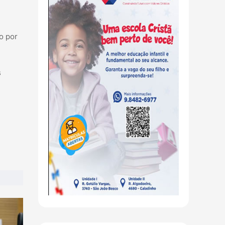
o por
s