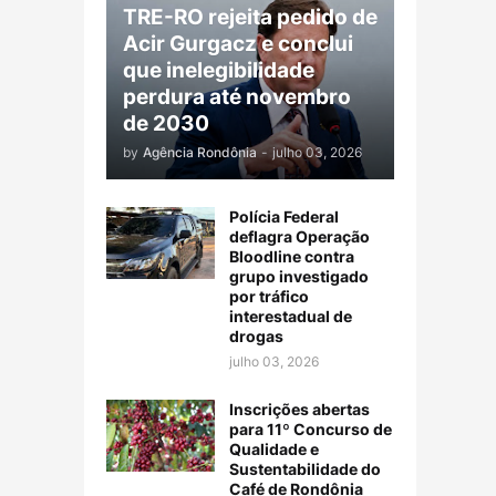
TRE-RO rejeita pedido de
Acir Gurgacz e conclui
que inelegibilidade
perdura até novembro
de 2030
by
Agência Rondônia
-
julho 03, 2026
Polícia Federal
deflagra Operação
Bloodline contra
grupo investigado
por tráfico
interestadual de
drogas
julho 03, 2026
Inscrições abertas
para 11º Concurso de
Qualidade e
Sustentabilidade do
Café de Rondônia