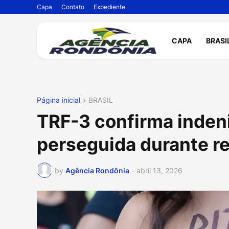
Capa
Contato
Expediente
CAPA
BRASI
Página inicial
BRASIL
TRF-3 confirma inden
perseguida durante re
by
Agência Rondônia
-
abril 13, 2026