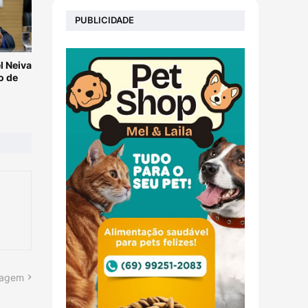
PUBLICIDADE
l Neiva
o de
tagem