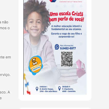
a não
amos o
ente em
rviço.
sco. A
e