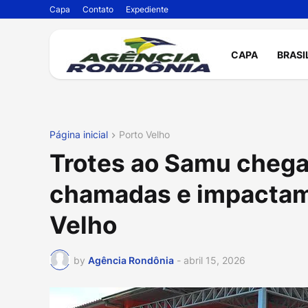
Capa
Contato
Expediente
CAPA
BRASI
Página inicial
Porto Velho
Trotes ao Samu cheg
chamadas e impactam
Velho
by
Agência Rondônia
-
abril 15, 2026