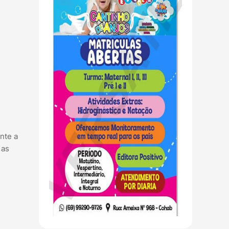
nte a
 as