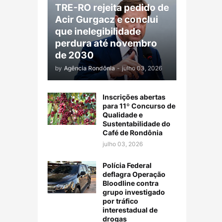
TRE-RO rejeita pedido de
Acir Gurgacz e conclui
que inelegibilidade
perdura até novembro
de 2030
by
Agência Rondônia
-
julho 03, 2026
Inscrições abertas
para 11º Concurso de
Qualidade e
Sustentabilidade do
Café de Rondônia
julho 03, 2026
Polícia Federal
deflagra Operação
Bloodline contra
grupo investigado
por tráfico
interestadual de
drogas