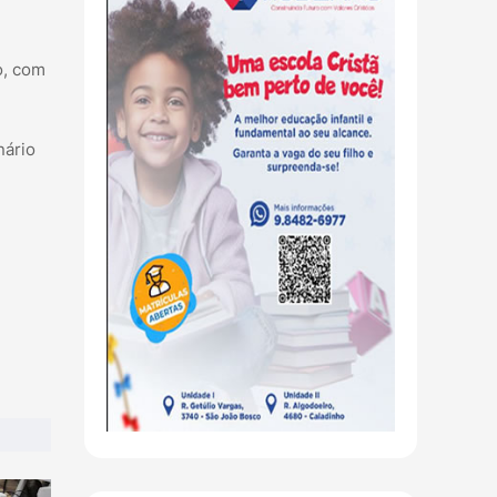
o, com
nário