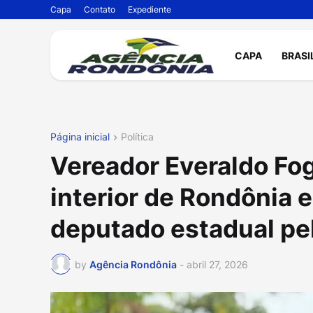
Capa
Contato
Expediente
CAPA
BRASI
Página inicial
Política
Vereador Everaldo Fog
interior de Rondônia e
deputado estadual pe
by
Agência Rondônia
-
abril 27, 2026