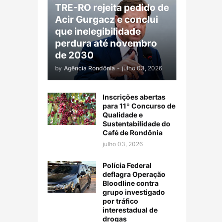
TRE-RO rejeita pedido de
Acir Gurgacz e conclui
que inelegibilidade
perdura até novembro
de 2030
by
Agência Rondônia
-
julho 03, 2026
Inscrições abertas
para 11º Concurso de
Qualidade e
Sustentabilidade do
Café de Rondônia
julho 03, 2026
Polícia Federal
deflagra Operação
Bloodline contra
grupo investigado
por tráfico
interestadual de
drogas