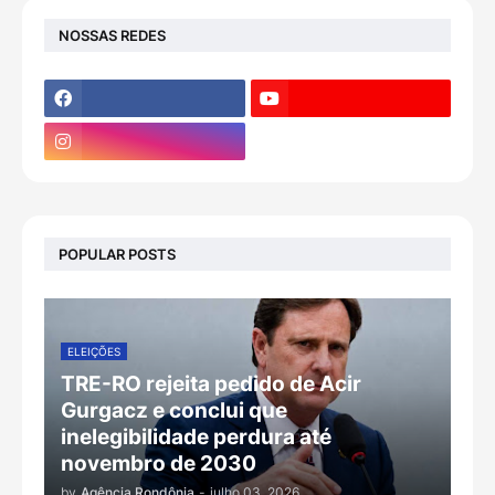
NOSSAS REDES
POPULAR POSTS
ELEIÇÕES
TRE-RO rejeita pedido de Acir
Gurgacz e conclui que
inelegibilidade perdura até
novembro de 2030
by
Agência Rondônia
-
julho 03, 2026