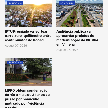
RONDÔNIA
RONDÔNIA
IPTU Premiado vai sortear
Audiência pública vai
carro zero-quilômetro entre
apresentar projetos de
contribuintes de Cacoal
modernização da BR-364
em Vilhena
August 07, 2026
August 07, 2026
RONDÔNIA
MPRO obtém condenação
de réu a mais de 21 anos de
prisão por homicídio
motivado por "violência
vicária"