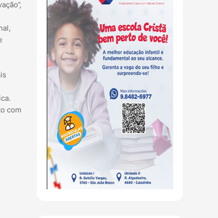
vação”,
al,
e
is
ca.
to com