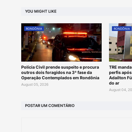
YOU MIGHT LIKE
RONDÔNIA
RONDÔNIA
Polícia Civil prende suspeito e procura
TRE manda 
outros dois foragidos na 3ª fase da
perfis apó
Operação Contemplados em Rondônia
Adaílton Fú
do ar
August 05, 2026
August 04, 2
POSTAR UM COMENTÁRIO