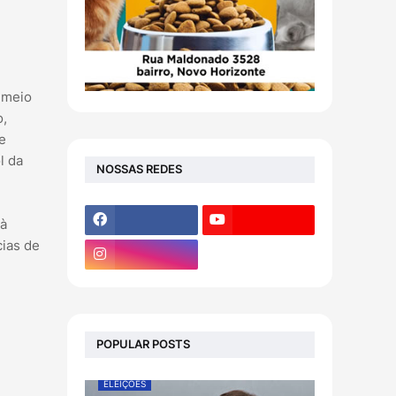
 meio
o,
e
l da
NOSSAS REDES
 à
cias de
POPULAR POSTS
ELEIÇÕES