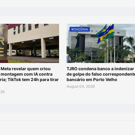
RONDÔNIA
Meta revelar quem criou
TJRO condena banco a indenizar 
s montagem com IA contra
de golpe do falso correspondent
ria; TikTok tem 24h para tirar
bancário em Porto Velho
August 04, 2026
026