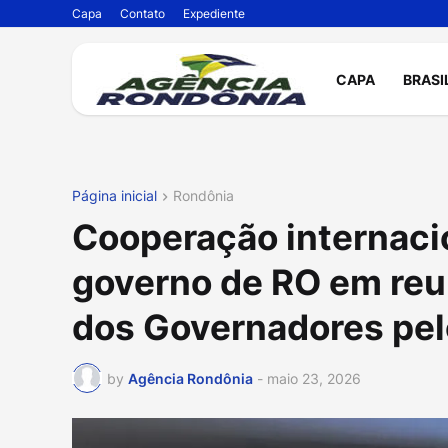
Capa
Contato
Expediente
CAPA
BRASI
Página inicial
Rondônia
Cooperação internacio
governo de RO em reun
dos Governadores pel
by
Agência Rondônia
-
maio 23, 2026