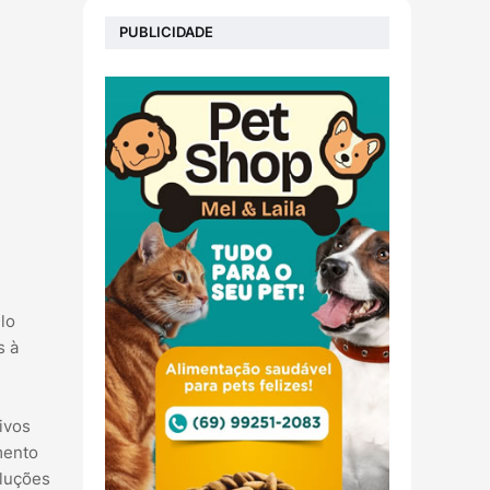
PUBLICIDADE
lo
s à
ivos
mento
oluções