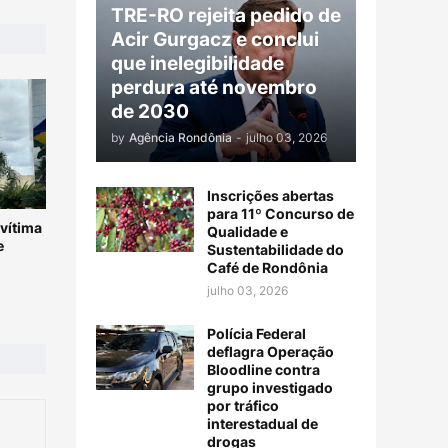
TRE-RO rejeita pedido de
Acir Gurgacz e conclui
que inelegibilidade
perdura até novembro
de 2030
by
Agência Rondônia
-
julho 03, 2026
Inscrições abertas
para 11º Concurso de
vítima
Qualidade e
e
Sustentabilidade do
Café de Rondônia
julho 03, 2026
Polícia Federal
deflagra Operação
Bloodline contra
grupo investigado
por tráfico
interestadual de
drogas