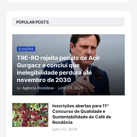
POPULAR POSTS
ELEIÇÕES
TRE-RO rejeita pedido de Acir
Gurgacz e conclui que
inelegibilidade perdura até
novembro de 2030
by
Agência Rondônia
-
julho 03, 2026
Inscrições abertas para 11º
Concurso de Qualidade e
Sustentabilidade do Café de
Rondônia
julho 03, 2026