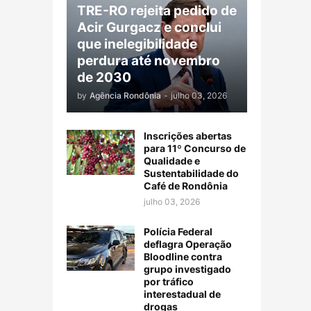
TRE-RO rejeita pedido de
Acir Gurgacz e conclui
que inelegibilidade
perdura até novembro
de 2030
by
Agência Rondônia
-
julho 03, 2026
Inscrições abertas
para 11º Concurso de
Qualidade e
Sustentabilidade do
Café de Rondônia
julho 03, 2026
Polícia Federal
deflagra Operação
Bloodline contra
grupo investigado
por tráfico
interestadual de
drogas