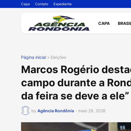
Capa
Contato
Expediente
CAPA
BRASI
Página inicial
Eleições
Marcos Rogério desta
campo durante a Rond
da feira se deve a ele”
by
Agência Rondônia
-
maio 29, 2026