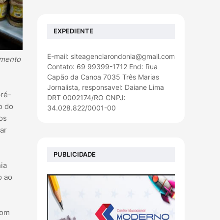
EXPEDIENTE
E-mail: siteagenciarondonia@gmail.com
imento
Contato: 69 99399-1712 End: Rua
Capão da Canoa 7035 Três Marias
Jornalista, responsavel: Daiane Lima
pré-
DRT 0002174/RO CNPJ:
o do
34.028.822/0001-00
os
ar
PUBLICIDADE
ia
o ao
com