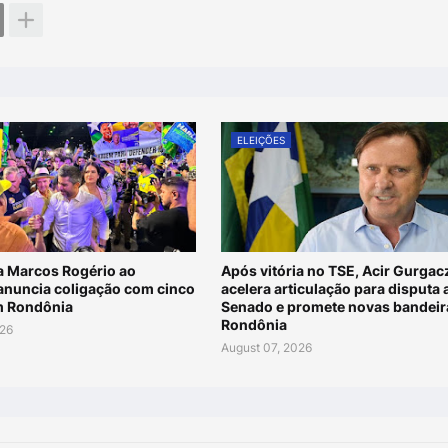
ELEIÇÕES
za Marcos Rogério ao
Após vitória no TSE, Acir Gurgac
anuncia coligação com cinco
acelera articulação para disputa 
m Rondônia
Senado e promete novas bandeir
Rondônia
026
August 07, 2026