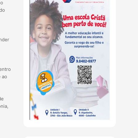
 o
ndo
ender
entro
e ao
de
nia,