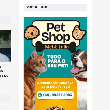
PUBLICIDADE
z
ao
as por