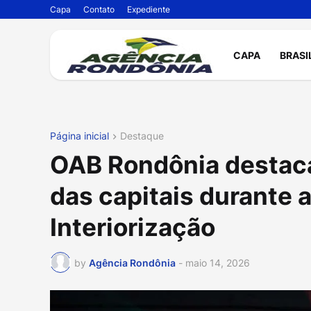
Capa
Contato
Expediente
CAPA
BRASI
Página inicial
Destaque
OAB Rondônia destaca 
das capitais durante 
Interiorização
by
Agência Rondônia
-
maio 14, 2026