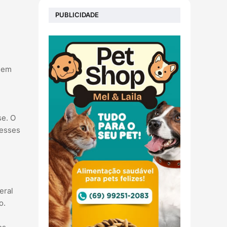
PUBLICIDADE
quem
se. O
resses
eral
o.