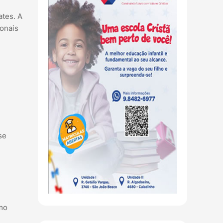
ates. A
ionais
se
omo