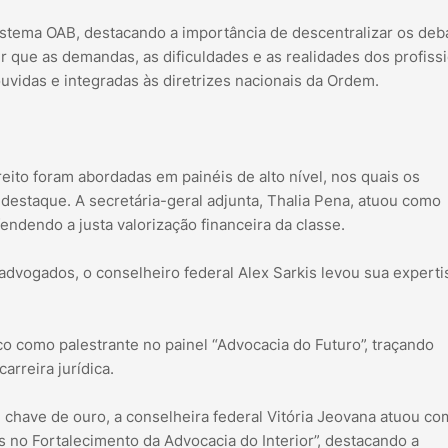
stema OAB, destacando a importância de descentralizar os deb
r que as demandas, as dificuldades e as realidades dos profiss
vidas e integradas às diretrizes nacionais da Ordem.
reito foram abordadas em painéis de alto nível, nos quais os
estaque. A secretária-geral adjunta, Thalia Pena, atuou como
fendendo a justa valorização financeira da classe.
advogados, o conselheiro federal Alex Sarkis levou sua experti
co como palestrante no painel “Advocacia do Futuro”, traçando
arreira jurídica.
chave de ouro, a conselheira federal Vitória Jeovana atuou c
as no Fortalecimento da Advocacia do Interior”, destacando a