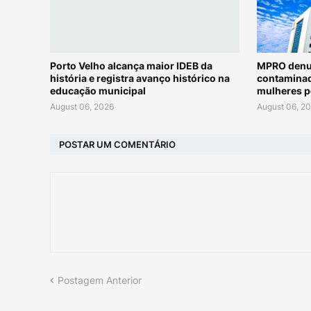
Porto Velho alcança maior IDEB da
MPRO denun
história e registra avanço histórico na
contaminad
educação municipal
mulheres p
August 06, 2026
August 06, 2
POSTAR UM COMENTÁRIO
Postagem Anterior