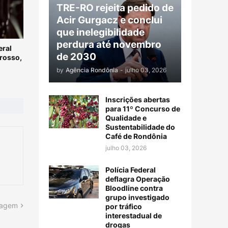
TRE-RO rejeita pedido de
Acir Gurgacz e conclui
que inelegibilidade
perdura até novembro
eral
de 2030
rosso,
by
Agência Rondônia
-
julho 03, 2026
Inscrições abertas
para 11º Concurso de
Qualidade e
Sustentabilidade do
Café de Rondônia
julho 03, 2026
Polícia Federal
deflagra Operação
Bloodline contra
grupo investigado
tagem
por tráfico
interestadual de
drogas