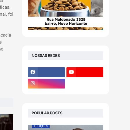
os
ficas.
al, foi
ocacia
s
no
NOSSAS REDES
POPULAR POSTS
ELEIÇÕES