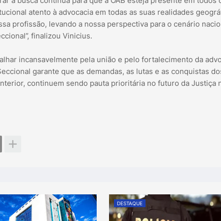
ar a busca contínua para que a OAB esteja presente em todos 
tucional atento à advocacia em todas as suas realidades geográ
sa profissão, levando a nossa perspectiva para o cenário nacion
ional”, finalizou Vinicius.
lhar incansavelmente pela união e pelo fortalecimento da adv
eccional garante que as demandas, as lutas e as conquistas do
terior, continuem sendo pauta prioritária no futuro da Justiça 
DESTAQUE