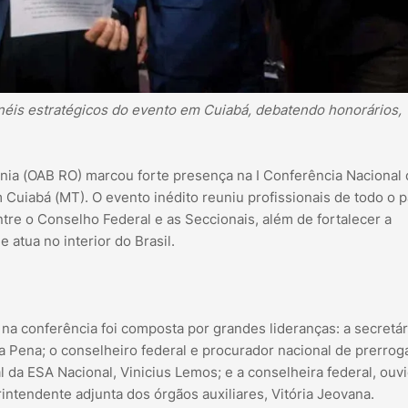
éis estratégicos do evento em Cuiabá, debatendo honorários,
ia (OAB RO) marcou forte presença na I Conferência Nacional
m Cuiabá (MT). O evento inédito reuniu profissionais de todo o p
tre o Conselho Federal e as Seccionais, além de fortalecer a
e atua no interior do Brasil.
na conferência foi composta por grandes lideranças: a secretár
a Pena; o conselheiro federal e procurador nacional de prerroga
al da ESA Nacional, Vinicius Lemos; e a conselheira federal, ouv
ntendente adjunta dos órgãos auxiliares, Vitória Jeovana.