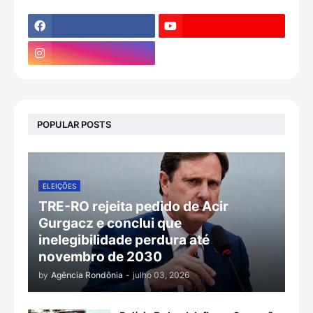
POPULAR POSTS
ELEIÇÕES
TRE-RO rejeita pedido de Acir
Gurgacz e conclui que
inelegibilidade perdura até
novembro de 2030
by
Agência Rondônia
-
julho 03, 2026