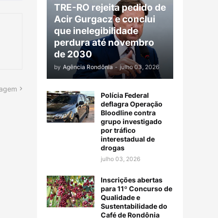
TRE-RO rejeita pedido de
Acir Gurgacz e conclui
que inelegibilidade
perdura até novembro
de 2030
by
Agência Rondônia
-
julho 03, 2026
tagem
Polícia Federal
deflagra Operação
Bloodline contra
grupo investigado
por tráfico
interestadual de
drogas
julho 03, 2026
Inscrições abertas
para 11º Concurso de
Qualidade e
Sustentabilidade do
Café de Rondônia