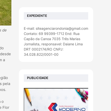
EXPEDIENTE
E-mail: siteagenciarondonia@gmail.com
s de
Contato: 69 99399-1712 End: Rua
Capão da Canoa 7035 Três Marias
Jornalista, responsavel: Daiane Lima
 do
DRT 0002174/RO CNPJ:
e desde
34.028.822/0001-00
m a
egião
PUBLICIDADE
s pela
nos.
a o
e Flor