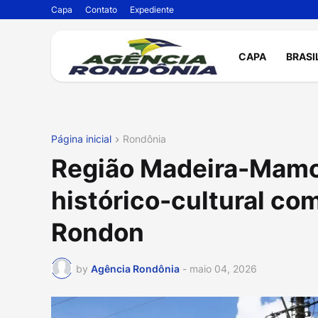
Capa
Contato
Expediente
CAPA
BRASI
Página inicial
Rondônia
Região Madeira-Mamor
histórico-cultural co
Rondon
by
Agência Rondônia
-
maio 04, 2026