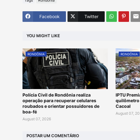
Tags
Rondônia
Facebook
Twitter
YOU MIGHT LIKE
RONDÔNIA
RONDÔNIA
Polícia Civil de Rondônia realiza
IPTU Premia
operação para recuperar celulares
quilômetro 
roubados e orientar possuidores de
Cacoal
boa-fé
August 07, 2
August 07, 2026
POSTAR UM COMENTÁRIO