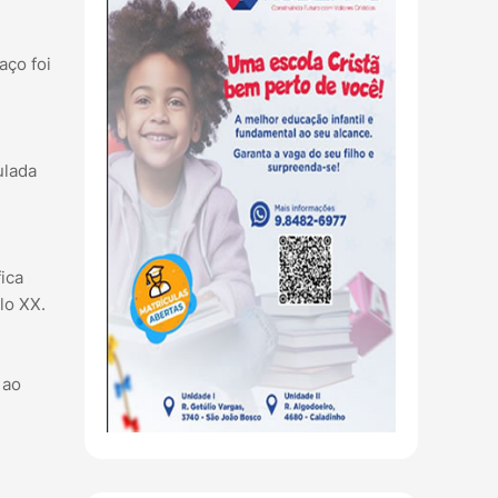
aço foi
ulada
ica
lo XX.
 ao