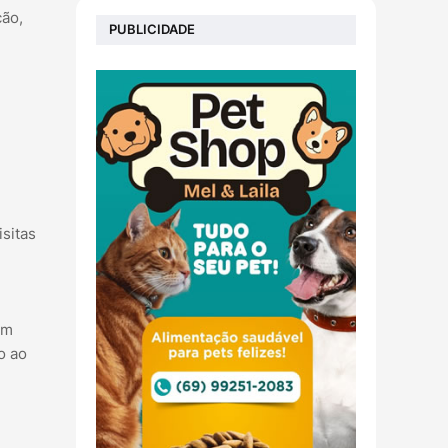
ção,
PUBLICIDADE
sitas
em
o ao