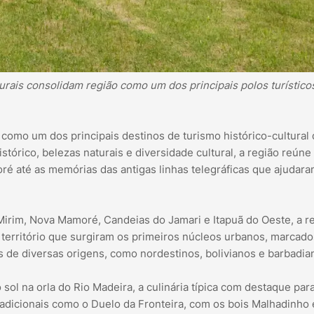
aturais consolidam região como um dos principais polos turístico
omo um dos principais destinos de turismo histórico-cultural
tórico, belezas naturais e diversidade cultural, a região reún
ré até as memórias das antigas linhas telegráficas que ajudara
irim, Nova Mamoré, Candeias do Jamari e Itapuã do Oeste, a r
 território que surgiram os primeiros núcleos urbanos, marcado
s de diversas origens, como nordestinos, bolivianos e barbadia
o sol na orla do Rio Madeira, a culinária típica com destaque par
radicionais como o Duelo da Fronteira, com os bois Malhadinho 