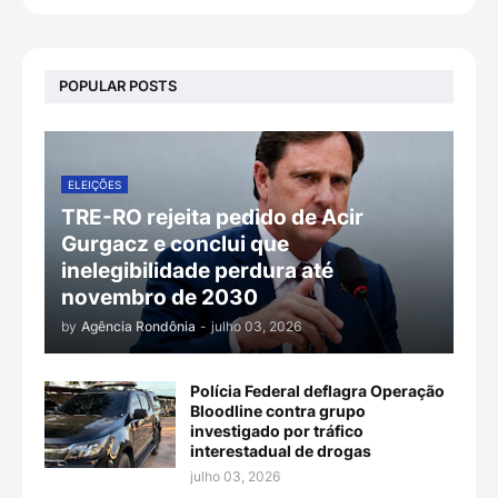
POPULAR POSTS
ELEIÇÕES
TRE-RO rejeita pedido de Acir
Gurgacz e conclui que
inelegibilidade perdura até
novembro de 2030
by
Agência Rondônia
-
julho 03, 2026
Polícia Federal deflagra Operação
Bloodline contra grupo
investigado por tráfico
interestadual de drogas
julho 03, 2026