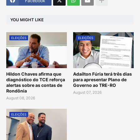
Facebook
YOU MIGHT LIKE
ELEIÇÕES
ELEIÇÕES
Hildon Chaves afirma que
Adaílton Fúria terá três dias
diagnóstico do TCE reforça
para apresentar Plano de
alertas sobre as contas de
Governo ao TRE-RO
Rondônia
August 07, 2026
August 08, 2026
ELEIÇÕES