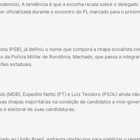
Podemos). A tendência é que a escolha recaia sobre o delegado
r oficializada durante o encontro do PL marcado para o próxim
ta (PSB), já definiu o nome que comporá a chapa socialista c
o da Polícia Militar de Rondônia, Machado, que passa a integrar
ções estaduais.
b (MDB), Expedito Netto (PT) e Luiz Teodoro (PSOL) ainda não
as chapas majoritárias na condição de candidatos a vice-gover
o e eleitoral de suas candidaturas.
do ao União Brasil, enfrenta obstáculos para viabilizar o regis