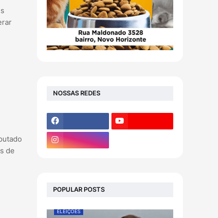
es
erar
NOSSAS REDES
putado
as de
POPULAR POSTS
ELEIÇÕES