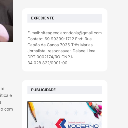
EXPEDIENTE
E-mail: siteagenciarondonia@gmail.com
Contato: 69 99399-1712 End: Rua
Capão da Canoa 7035 Três Marias
Jornalista, responsavel: Daiane Lima
DRT 0002174/RO CNPJ:
34.028.822/0001-00
o
 Um
PUBLICIDADE
tica e
e
sso com