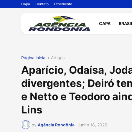
Capa
Contato
Expediente
CAPA
BRASI
Página inicial
Artigos
Aparício, Odaísa, Jod
divergentes; Deiró te
e Netto e Teodoro ain
Lins
by
Agência Rondônia
-
junho 18, 2026