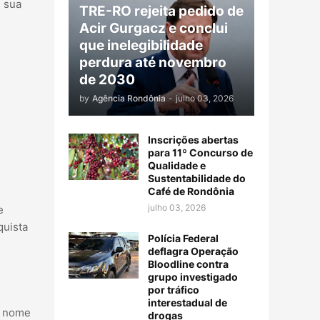
e sua
TRE-RO rejeita pedido de
Acir Gurgacz e conclui
que inelegibilidade
perdura até novembro
de 2030
by
Agência Rondônia
-
julho 03, 2026
Inscrições abertas
para 11º Concurso de
Qualidade e
Sustentabilidade do
Café de Rondônia
julho 03, 2026
e
quista
Polícia Federal
deflagra Operação
Bloodline contra
grupo investigado
por tráfico
interestadual de
m nome
drogas