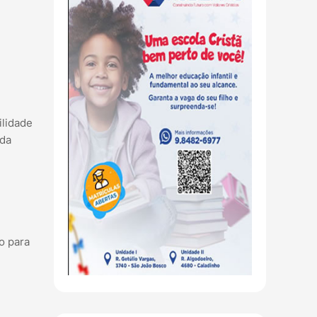
ilidade
 da
o para