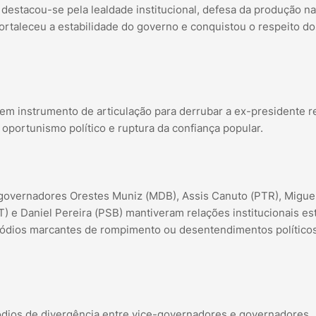
destacou-se pela lealdade institucional, defesa da produção na
ortaleceu a estabilidade do governo e conquistou o respeito do
m instrumento de articulação para derrubar a ex-presidente re
oportunismo político e ruptura da confiança popular.
ce-governadores Orestes Muniz (MDB), Assis Canuto (PTR), Migue
) e Daniel Pereira (PSB) mantiveram relações institucionais es
isódios marcantes de rompimento ou desentendimentos político
sódios de divergência entre vice-governadores e governadores