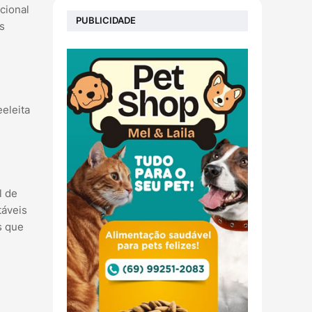
cional
PUBLICIDADE
s
eleita
l de
táveis
s que