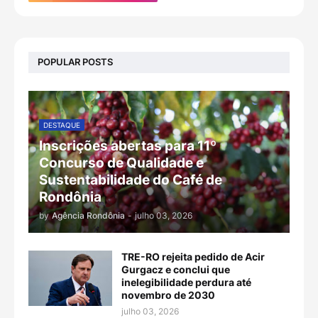
POPULAR POSTS
DESTAQUE
Inscrições abertas para 11º
Concurso de Qualidade e
Sustentabilidade do Café de
Rondônia
by
Agência Rondônia
-
julho 03, 2026
TRE-RO rejeita pedido de Acir
Gurgacz e conclui que
inelegibilidade perdura até
novembro de 2030
julho 03, 2026