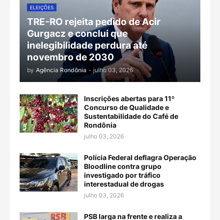
ELEIÇÕES
TRE-RO rejeita pedido de Acir
Gurgacz e conclui que
inelegibilidade perdura até
novembro de 2030
by
Agência Rondônia
-
julho 03, 2026
Inscrições abertas para 11º
Concurso de Qualidade e
Sustentabilidade do Café de
Rondônia
julho 03, 2026
Polícia Federal deflagra Operação
Bloodline contra grupo
investigado por tráfico
interestadual de drogas
julho 03, 2026
PSB larga na frente e realiza a