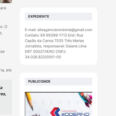
para
EXPEDIENTE
s. O
E-mail: siteagenciarondonia@gmail.com
e,
Contato: 69 99399-1712 End: Rua
Capão da Canoa 7035 Três Marias
Jornalista, responsavel: Daiane Lima
 se
DRT 0002174/RO CNPJ:
34.028.822/0001-00
ia, ele
PUBLICIDADE
da
res,