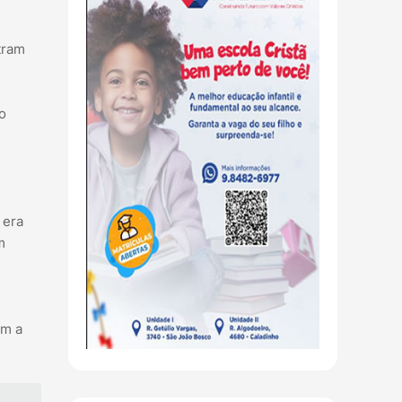
tram
o
 era
m
om a