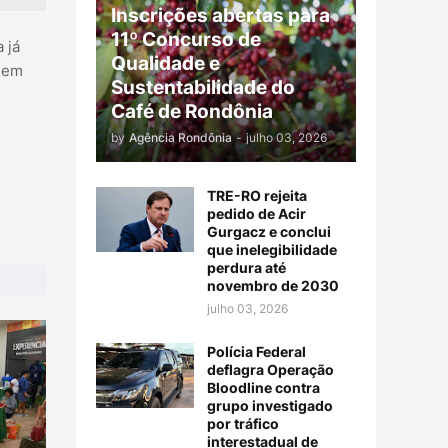
Inscrições abertas para
11º Concurso de
 já
Qualidade e
 sem
Sustentabilidade do
Café de Rondônia
by
Agência Rondônia
-
julho 03, 2026
TRE-RO rejeita
pedido de Acir
Gurgacz e conclui
que inelegibilidade
perdura até
novembro de 2030
julho 03, 2026
Polícia Federal
deflagra Operação
Bloodline contra
grupo investigado
por tráfico
interestadual de