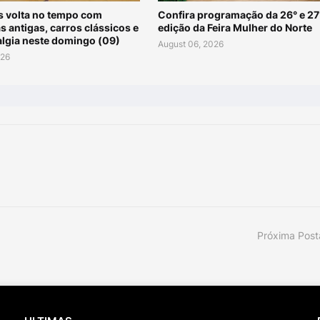
is volta no tempo com
Confira programação da 26° e 27
s antigas, carros clássicos e
edição da Feira Mulher do Norte
algia neste domingo (09)
August 06, 2026
026
Próxima Pos