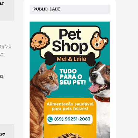
az
PUBLICIDADE
 terão
to
as
 se