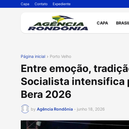
Capa
Contato
Expediente
CAPA
BRASI
Página inicial
Porto Velho
Entre emoção, tradiçã
Socialista intensifica
Bera 2026
by
Agência Rondônia
-
junho 18, 2026