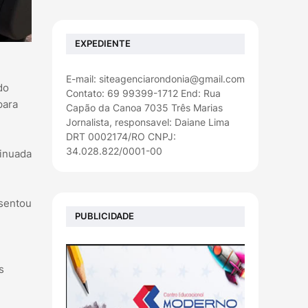
EXPEDIENTE
E-mail: siteagenciarondonia@gmail.com
do
Contato: 69 99399-1712 End: Rua
para
Capão da Canoa 7035 Três Marias
Jornalista, responsavel: Daiane Lima
DRT 0002174/RO CNPJ:
34.028.822/0001-00
tinuada
esentou
PUBLICIDADE
s