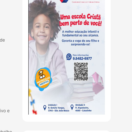
 de
ivo e
abalho