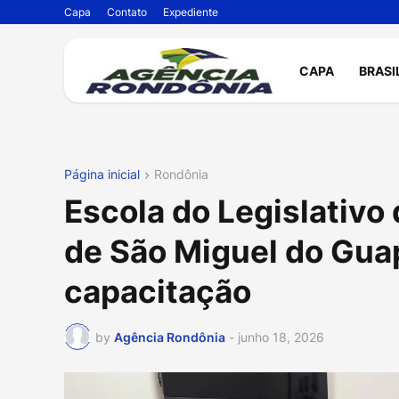
Capa
Contato
Expediente
CAPA
BRASI
Página inicial
Rondônia
Escola do Legislativo
de São Miguel do Gua
capacitação
by
Agência Rondônia
-
junho 18, 2026