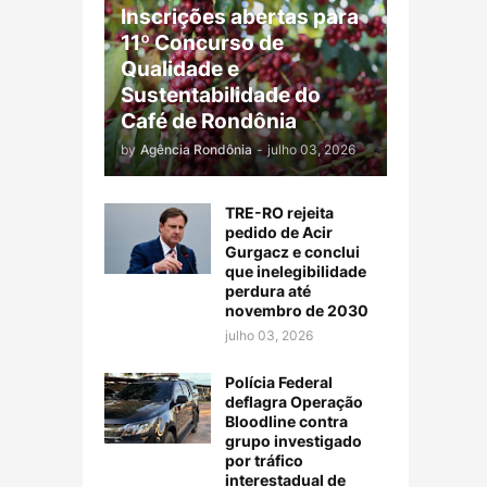
Inscrições abertas para
11º Concurso de
Qualidade e
Sustentabilidade do
Café de Rondônia
by
Agência Rondônia
-
julho 03, 2026
TRE-RO rejeita
pedido de Acir
Gurgacz e conclui
que inelegibilidade
perdura até
novembro de 2030
julho 03, 2026
Polícia Federal
deflagra Operação
Bloodline contra
grupo investigado
por tráfico
interestadual de