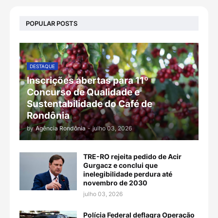
POPULAR POSTS
DESTAQUE
Inscrições abertas para 11º
Concurso de Qualidade e
Sustentabilidade do Café de
Rondônia
by
Agência Rondônia
-
julho 03, 2026
TRE-RO rejeita pedido de Acir
Gurgacz e conclui que
inelegibilidade perdura até
novembro de 2030
julho 03, 2026
Polícia Federal deflagra Operação