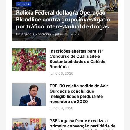
POLÍCIA
Polícia Federal deflagra Operação
Bloodline contra grupo investigado
por tráfico interestadual de drogas
by
Agência Rondônia
-
julho 03, 2026
Inscrições abertas para 11º
Concurso de Qualidade e
Sustentabilidade do Café de
Rondônia
julho 03, 2026
TRE-RO rejeita pedido de Acir
Gurgacz e conclui que
inelegibilidade perdura até
novembro de 2030
julho 03, 2026
PSB larga na frente e realiza a
primeira convenção partidária de