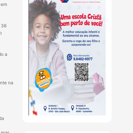
s em
e 36
o
do a
nte na
da
, mas