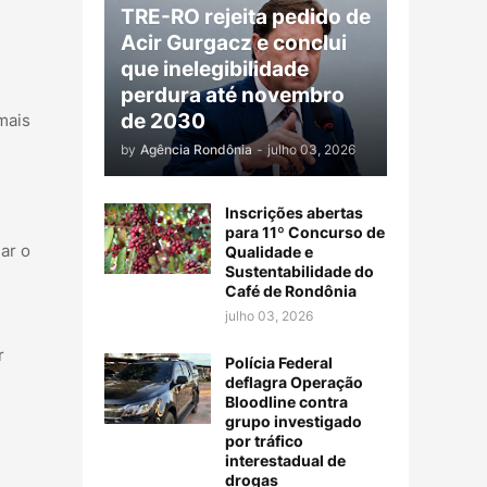
TRE-RO rejeita pedido de
Acir Gurgacz e conclui
que inelegibilidade
perdura até novembro
de 2030
mais
by
Agência Rondônia
-
julho 03, 2026
Inscrições abertas
para 11º Concurso de
ar o
Qualidade e
Sustentabilidade do
Café de Rondônia
julho 03, 2026
r
Polícia Federal
deflagra Operação
Bloodline contra
grupo investigado
por tráfico
interestadual de
drogas