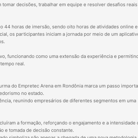
 tomar decisões, trabalhar em equipe e resolver desafios reai
do 44 horas de imersão, sendo oito horas de atividades online 
l, os participantes iniciam a jornada por meio de um aplicativ
os.
tivo, funcionando como uma extensão da experiência e permitin
 tempo real.
a turma do Empretec Arena em Rondônia marca um passo importa
edorismo no estado.
riência, reunindo empresários de diferentes segmentos em uma
oncluíram a formação, reforçando o engajamento e a intensidade 
ção e tomada de decisão constante.
estado simboliza não apenas a chegada de uma nova metodologia