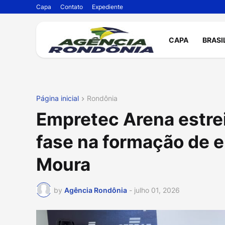
Capa
Contato
Expediente
CAPA
BRASI
Página inicial
Rondônia
Empretec Arena estre
fase na formação de 
Moura
by
Agência Rondônia
-
julho 01, 2026