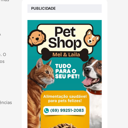
PUBLICIDADE
A
. O
dos
ências