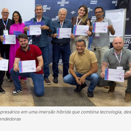
presários em uma imersão híbrida que combina tecnologia, des
eendedoras