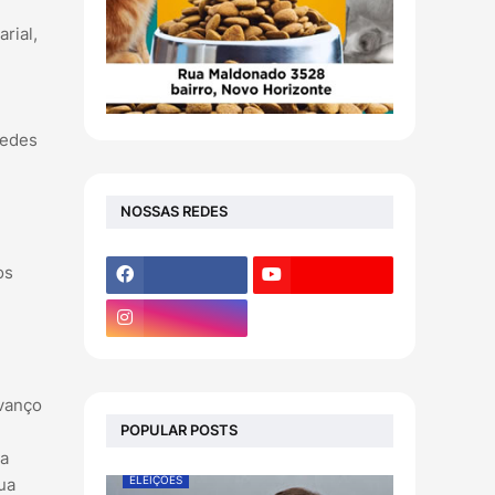
rial,
redes
NOSSAS REDES
os
avanço
POPULAR POSTS
da
ELEIÇÕES
ua