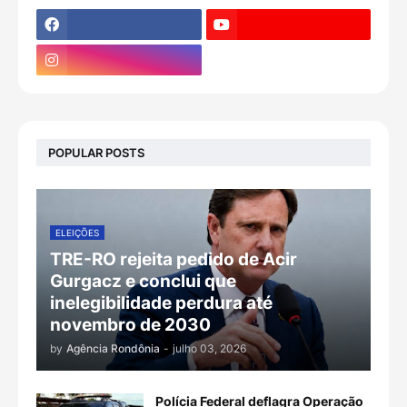
POPULAR POSTS
ELEIÇÕES
TRE-RO rejeita pedido de Acir
Gurgacz e conclui que
inelegibilidade perdura até
novembro de 2030
by
Agência Rondônia
-
julho 03, 2026
Polícia Federal deflagra Operação