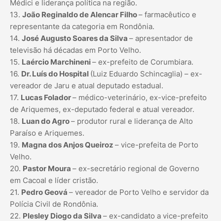
Médici e liderança política na região.
13.
João Reginaldo de Alencar Filho
– farmacêutico e
representante da categoria em Rondônia.
14.
José Augusto Soares da Silva
– apresentador de
televisão há décadas em Porto Velho.
15.
Laércio Marchineni
– ex-prefeito de Corumbiara.
16.
Dr. Luís do Hospital
(Luiz Eduardo Schincaglia) – ex-
vereador de Jaru e atual deputado estadual.
17.
Lucas Folador
– médico-veterinário, ex-vice-prefeito
de Ariquemes, ex-deputado federal e atual vereador.
18.
Luan do Agro
– produtor rural e liderança de Alto
Paraíso e Ariquemes.
19.
Magna dos Anjos Queiroz
– vice-prefeita de Porto
Velho.
20.
Pastor Moura
– ex-secretário regional de Governo
em Cacoal e líder cristão.
21.
Pedro Geová
– vereador de Porto Velho e servidor da
Polícia Civil de Rondônia.
22.
Plesley Diogo da Silva
– ex-candidato a vice-prefeito