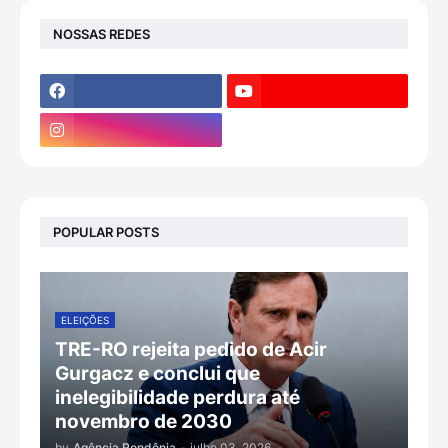
NOSSAS REDES
POPULAR POSTS
ELEIÇÕES
TRE-RO rejeita pedido de Acir
Gurgacz e conclui que
inelegibilidade perdura até
novembro de 2030
by
Agência Rondônia
-
julho 03, 2026