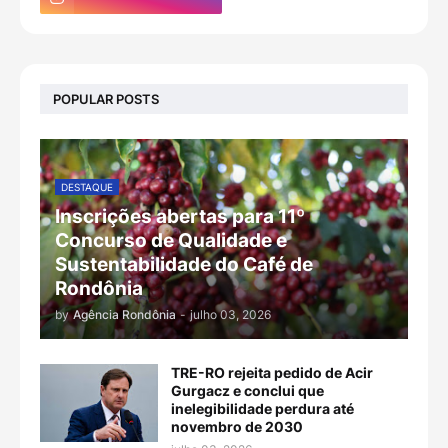
POPULAR POSTS
DESTAQUE
Inscrições abertas para 11º
Concurso de Qualidade e
Sustentabilidade do Café de
Rondônia
by
Agência Rondônia
-
julho 03, 2026
TRE-RO rejeita pedido de Acir
Gurgacz e conclui que
inelegibilidade perdura até
novembro de 2030