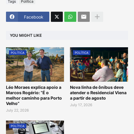
Tags
Política
Facebook
YOU MIGHT LIKE
POLÍTICA
POLÍTICA
Léo Moraes explica apoio a
Nova linha de ônibus deve
Marcos Rogério: “É o
atender o Residencial Viena
melhor caminho para Porto
a partir de agosto
Velho”
July 17, 2026
July 22, 2026
POLÍTICA