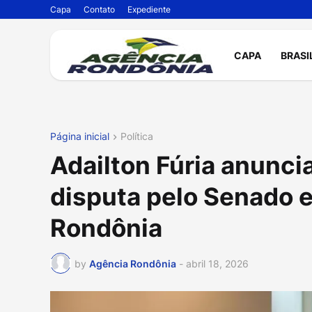
Capa
Contato
Expediente
CAPA
BRASI
Página inicial
Política
Adailton Fúria anunci
disputa pelo Senado e
Rondônia
by
Agência Rondônia
-
abril 18, 2026