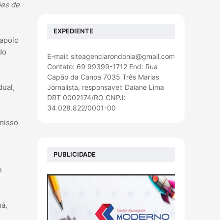
ões de
EXPEDIENTE
 apoio
do
E-mail: siteagenciarondonia@gmail.com
Contato: 69 99399-1712 End: Rua
Capão da Canoa 7035 Três Marias
dual,
Jornalista, responsavel: Daiane Lima
DRT 0002174/RO CNPJ:
34.028.822/0001-00
omisso
PUBLICIDADE
e
ná,