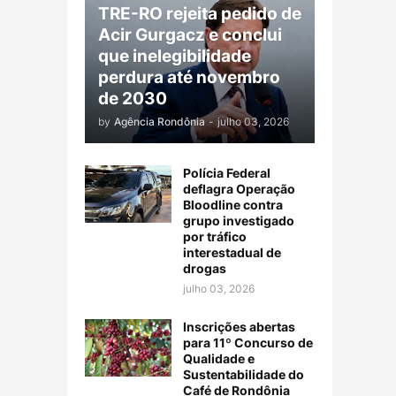
TRE-RO rejeita pedido de
Acir Gurgacz e conclui
que inelegibilidade
perdura até novembro
de 2030
by
Agência Rondônia
-
julho 03, 2026
Polícia Federal
deflagra Operação
Bloodline contra
grupo investigado
por tráfico
interestadual de
drogas
julho 03, 2026
Inscrições abertas
para 11º Concurso de
Qualidade e
Sustentabilidade do
Café de Rondônia