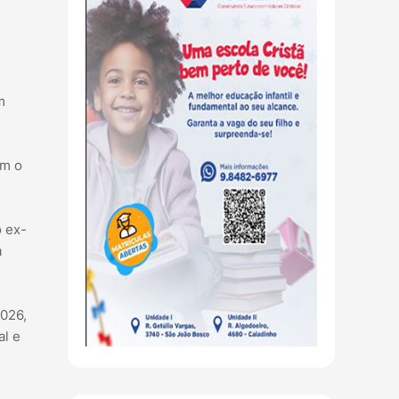
m
em o
o ex-
a
2026,
al e