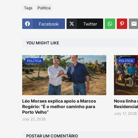
Tags
Política
Facebook
Twitter
YOU MIGHT LIKE
POLÍTICA
POLÍTICA
Léo Moraes explica apoio a Marcos
Nova linha 
Rogério: “É o melhor caminho para
Residencial
Porto Velho”
July 17, 2026
July 22, 2026
POSTAR UM COMENTÁRIO