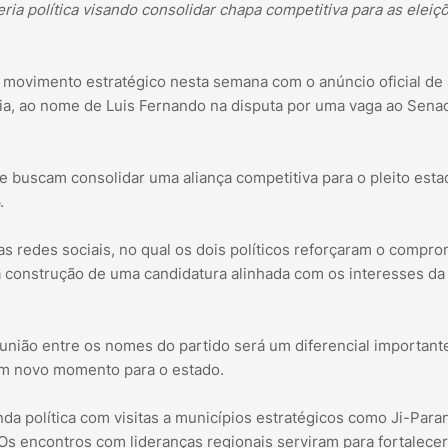
ria política visando consolidar chapa competitiva para as eleiç
 movimento estratégico nesta semana com o anúncio oficial de
ria, ao nome de Luis Fernando na disputa por uma vaga ao Sena
 buscam consolidar uma aliança competitiva para o pleito esta
.
as redes sociais, no qual os dois políticos reforçaram o compr
construção de uma candidatura alinhada com os interesses da
 união entre os nomes do partido será um diferencial important
um novo momento para o estado.
nda política com visitas a municípios estratégicos como Ji-Para
. Os encontros com lideranças regionais serviram para fortalecer