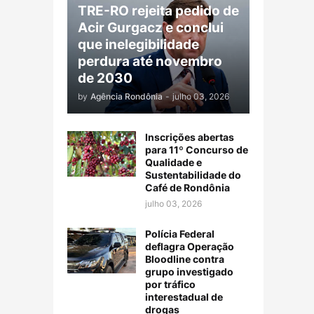
TRE-RO rejeita pedido de
Acir Gurgacz e conclui
que inelegibilidade
perdura até novembro
de 2030
by
Agência Rondônia
-
julho 03, 2026
Inscrições abertas
para 11º Concurso de
Qualidade e
Sustentabilidade do
Café de Rondônia
julho 03, 2026
Polícia Federal
deflagra Operação
Bloodline contra
grupo investigado
por tráfico
interestadual de
drogas