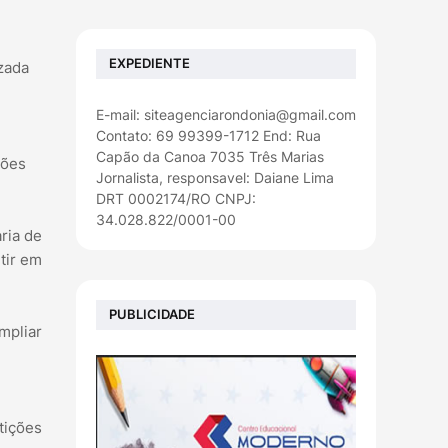
EXPEDIENTE
zada
E-mail: siteagenciarondonia@gmail.com
Contato: 69 99399-1712 End: Rua
Capão da Canoa 7035 Três Marias
ções
Jornalista, responsavel: Daiane Lima
DRT 0002174/RO CNPJ:
34.028.822/0001-00
ria de
tir em
PUBLICIDADE
mpliar
tições