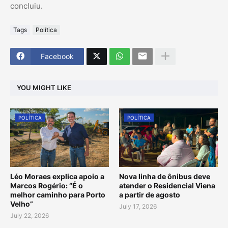
concluiu.
Tags
Política
Facebook
YOU MIGHT LIKE
POLÍTICA
POLÍTICA
Léo Moraes explica apoio a
Nova linha de ônibus deve
Marcos Rogério: “É o
atender o Residencial Viena
melhor caminho para Porto
a partir de agosto
Velho”
July 17, 2026
July 22, 2026