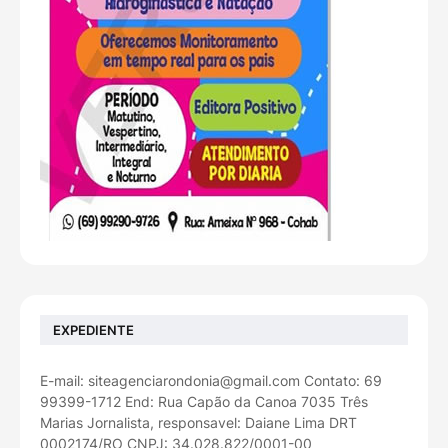
EXPEDIENTE
E-mail: siteagenciarondonia@gmail.com Contato: 69
99399-1712 End: Rua Capão da Canoa 7035 Três
Marias Jornalista, responsavel: Daiane Lima DRT
0002174/RO CNPJ: 34.028.822/0001-00