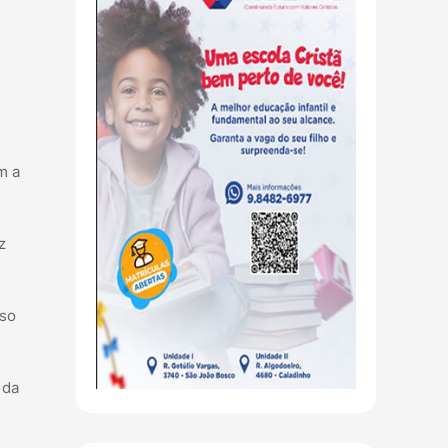
m a
z
aso
 da