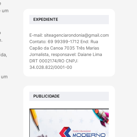
e
e um
EXPEDIENTE
o
E-mail: siteagenciarondonia@gmail.com
e.
Contato: 69 99399-1712 End: Rua
Capão da Canoa 7035 Três Marias
Jornalista, responsavel: Daiane Lima
ida,
DRT 0002174/RO CNPJ:
34.028.822/0001-00
a um
PUBLICIDADE