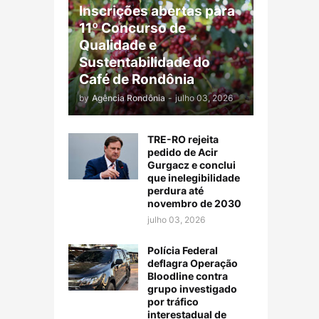
Inscrições abertas para
11º Concurso de
Qualidade e
Sustentabilidade do
Café de Rondônia
by
Agência Rondônia
-
julho 03, 2026
TRE-RO rejeita
pedido de Acir
Gurgacz e conclui
que inelegibilidade
perdura até
novembro de 2030
julho 03, 2026
Polícia Federal
deflagra Operação
Bloodline contra
grupo investigado
por tráfico
interestadual de