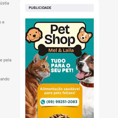
ústia
PUBLICIDADE
o e
e pela
uando