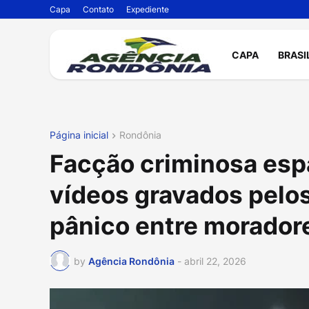
Capa
Contato
Expediente
CAPA
BRASI
Página inicial
Rondônia
Facção criminosa esp
vídeos gravados pelo
pânico entre morador
by
Agência Rondônia
-
abril 22, 2026