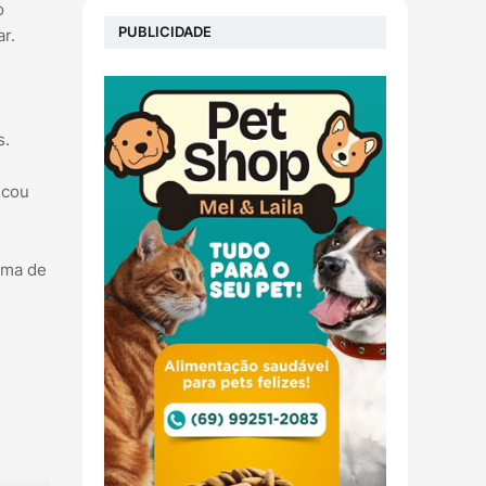
o
PUBLICIDADE
r.
s.
icou
ema de