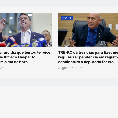
BRASIL
onaro diz que tentou ter vice
TRE-RO dá três dias para Ezequie
e Alfredo Gaspar foi
regularizar pendência em registr
em cima da hora
candidatura a deputado federal
026
August 07, 2026