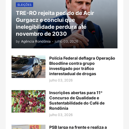
ELEIÇÕES
TRE-RO rejeita pedido de Acir
Gurgacz e conclui que
inelegibilidade perdura até
novembro de 2030
by
Agência Rondônia
-
julho 03, 2026
Polícia Federal deflagra Operação
Bloodline contra grupo
investigado por tráfico
interestadual de drogas
julho 03, 2026
Inscrições abertas para 11º
Concurso de Qualidade e
Sustentabilidade do Café de
Rondônia
julho 03, 2026
PSB larga na frente e realiza a