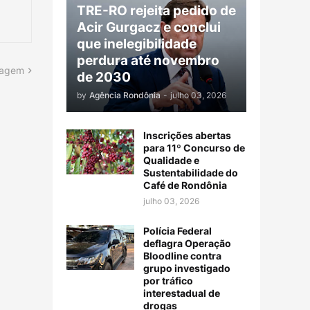
TRE-RO rejeita pedido de
Acir Gurgacz e conclui
que inelegibilidade
perdura até novembro
tagem
de 2030
by
Agência Rondônia
-
julho 03, 2026
Inscrições abertas
para 11º Concurso de
Qualidade e
Sustentabilidade do
Café de Rondônia
julho 03, 2026
Polícia Federal
deflagra Operação
Bloodline contra
grupo investigado
por tráfico
interestadual de
drogas