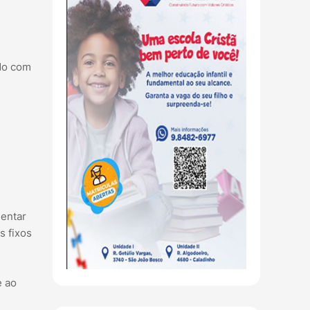
rdo com
.
sentar
s fixos
e ao