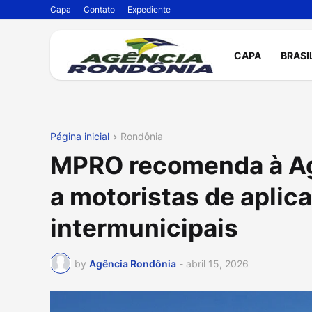
Capa
Contato
Expediente
CAPA
BRASI
Página inicial
Rondônia
MPRO recomenda à Age
a motoristas de aplic
intermunicipais
by
Agência Rondônia
-
abril 15, 2026