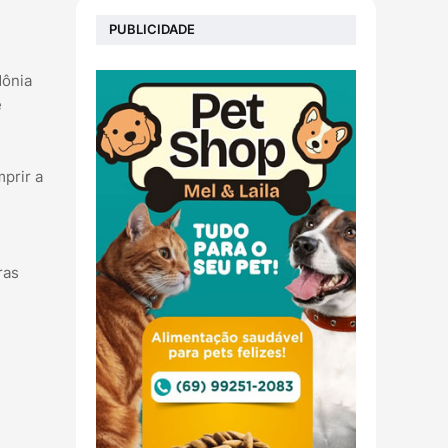
PUBLICIDADE
dônia
é
prir a
ras