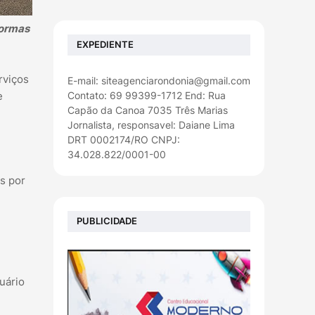
formas
EXPEDIENTE
rviços
E-mail: siteagenciarondonia@gmail.com
Contato: 69 99399-1712 End: Rua
e
Capão da Canoa 7035 Três Marias
Jornalista, responsavel: Daiane Lima
DRT 0002174/RO CNPJ:
34.028.822/0001-00
s por
PUBLICIDADE
suário