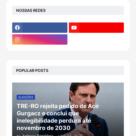
NOSSAS REDES
POPULAR POSTS
ELEIÇÕES
TRE-RO rejeita pedido de Acir
Gurgacz e conclui que
inelegibilidade perdura até
novembro de 2030
by
Agência Rondônia
-
julho 03, 2026